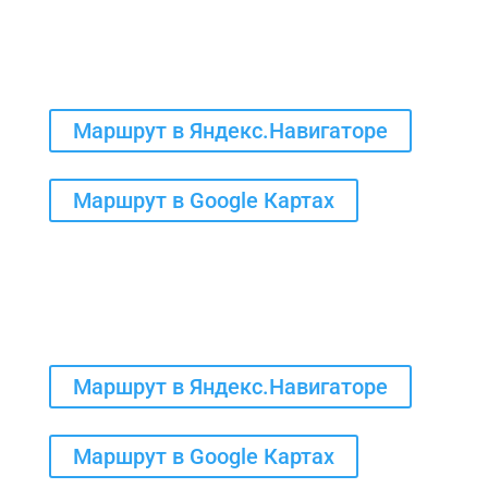
Адрес пункта приема
металлолома в Туле:
Тула, пос. Мясново, Иншинский проезд, д. 3
Маршрут в Яндекс.Навигаторе
Маршрут в Google Картах
Адрес пункта приема
металлолома в Суворове:
Тульская область, Суворов, ул. Белинского, д. 2А
Маршрут в Яндекс.Навигаторе
Маршрут в Google Картах