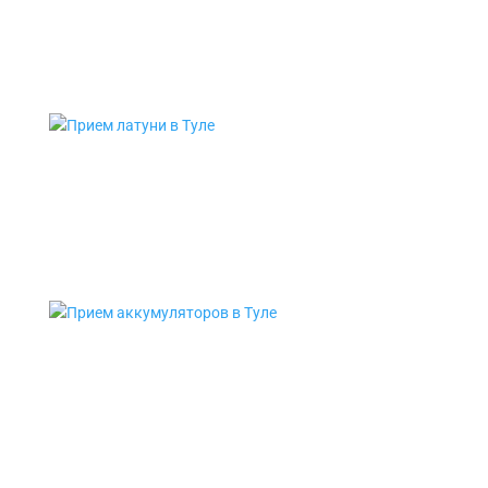
Прием алюминия в Туле
Прием латуни в Туле
Прием свинца в Туле
Прием аккумуляторов в Туле