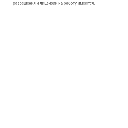
разрешения и лицензии на работу имеются.
Прием аккумуляторов в
Туле по самым выгодным
ценам
Ищете выгодный прием свинцовых аккумуляторов в
Туле? Наша компания предлагает надежные услуги
по приему свинцовых аккумуляторов по самым
выгодным ценам в Туле и Тульской области. Мы
специализируемся на приеме и переработке