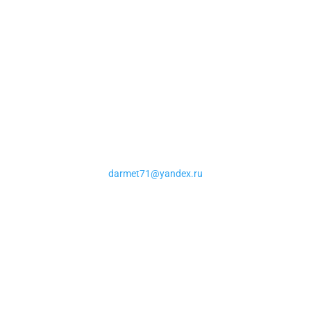
Наши контакты
Телефон для связи:
+7 (910) 588-22-50
E-mail:
darmet71@yandex.ru
Адреса пунктов приема
металлолома: